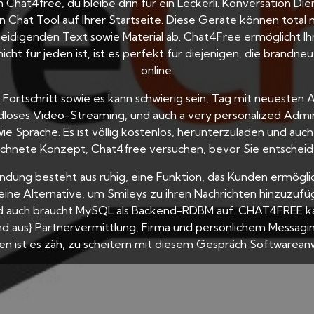
Chat4free, du bleibe drin für ein Leckerli. Konversation Die
 ein Chat Tool auf Ihrer Startseite. Diese Geräte können tot
leidigenden Text sowie Material ab. Chat4Free ermöglicht I
t für jeden ist, ist es perfekt für diejenigen, die brandneu 
online.
 Fortschritt sowie es kann schwierig sein, Tag mit neuesten
dloses Video-Streaming, und auch a very personalized Admin
Sprache. Es ist völlig kostenlos, herunterzuladen und auch
eichnete Konzept, Chat4free versuchen, bevor Sie entscheid
ung besteht aus ruhig, eine Funktion, das Kunden ermöglic
 eine Alternative, um Smileys zu ihren Nachrichten hinzuzu
nd auch braucht MySQL als Backend-RDBM auf. CHAT4FREE ka
aus} Partnervermittlung, Firma und persönlichem Messagin
en ist es zäh, zu scheitern mit diesem Gespräch Softwarea