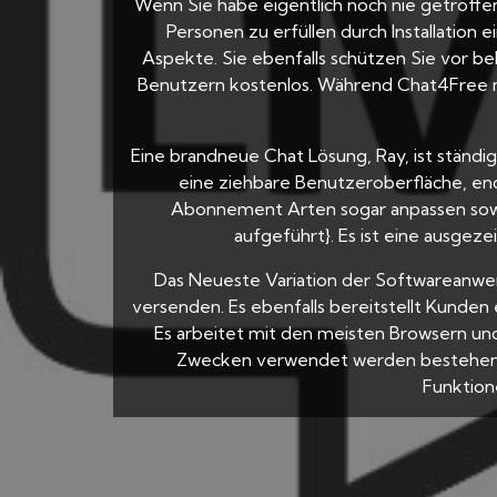
Wenn Sie habe eigentlich noch nie getroffen 
Personen zu erfüllen durch Installation
Aspekte. Sie ebenfalls schützen Sie vor be
Benutzern kostenlos. Während Chat4Free nich
Eine brandneue Chat Lösung, Ray, ist ständig
eine ziehbare Benutzeroberfläche, en
Abonnement Arten sogar anpassen sowie 
aufgeführt}. Es ist eine ausgez
Das Neueste Variation der Softwareanwend
versenden. Es ebenfalls bereitstellt Kunden
Es arbeitet mit den meisten Browsern u
Zwecken verwendet werden bestehend 
Funktion