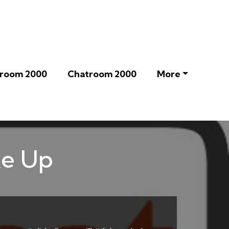
room 2000
Chatroom 2000
More
ke Up